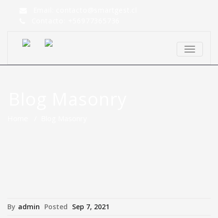
Email: contacto@smartgest.cl
Contacto: +56977365736
TOGGLE
NAVIGA
Blog Masonry
Home
/
Blog Masonry
By
admin
Posted
Sep 7, 2021